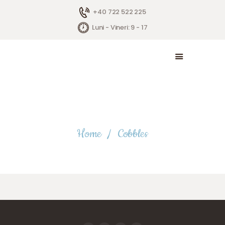
+40 722 522 225
Luni - Vineri: 9 - 17
ACASĂ
DESPRE NOI
SERVICII
TRANSPORT
Cobbles
APLICĂ PENTRU CAZ
GALERIE
Home
Cobbles
BLOG
CONTACT